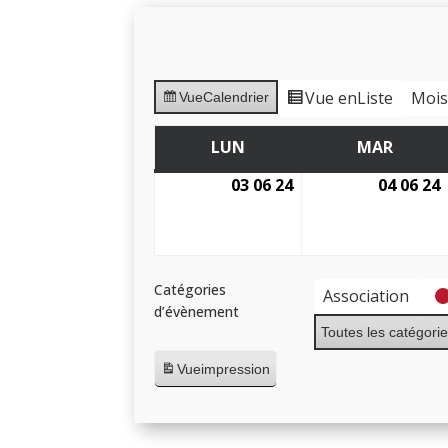
Vue en
Liste
Moi
Vue
Calendrier
LUN
MAR
LUNDI
MARDI
03 06 24
04 06 24
3
juin
2024
Catégories
Association
d’évènement
Toutes les catégori
Vue
impression