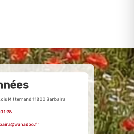
nnées
ois Mitterrand 11800 Barbaira
 01 98
rbaira@wanadoo.fr