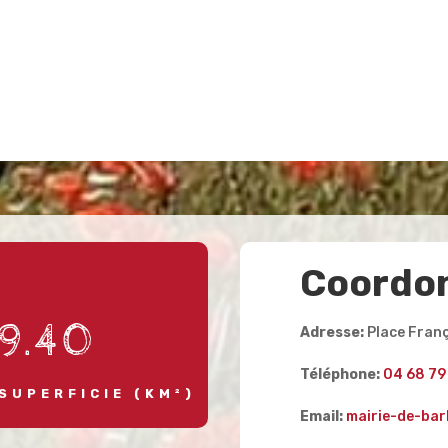
Coordo
9.40
Adresse:
Place Franç
Téléphone:
04 68 79
SUPERFICIE (KM²)
Email:
mairie-de-ba