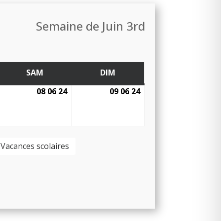
Semaine de Juin 3rd
SAM
DIM
DI
SAMEDI
DIMANCHE
08 06 24
09 06 24
8
9
uin
juin
juin
024
2024
2024
Vacances scolaires