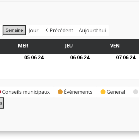
s
Jour
Précédent
Aujourd’hui
Semaine
MER
JEU
VEN
MERCREDI
JEUDI
VENDRE
05 06 24
06 06 24
07 06 24
4
5
6
7
juin
juin
juin
j
2024
2024
2024
2
Conseils municipaux
Évènements
General
es